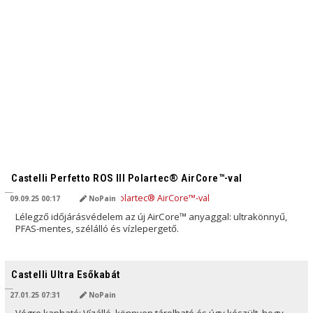
AI ÁLTAL FORDÍTVA
Castelli Perfetto ROS III Polartec® AirCore™-val
09.09.25 00:17
NoPain
Lélegző időjárásvédelem az új AirCore™ anyaggal: ultrakönnyű,
PFAS-mentes, szélálló és vízlepergető.
AI ÁLTAL FORDÍTVA
Castelli Ultra Esőkabát
27.01.25 07:31
NoPain