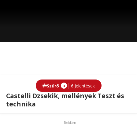
Szűrő
6 Jelentések
3
Castelli Dzsekik, mellények Teszt és
technika
Reklám