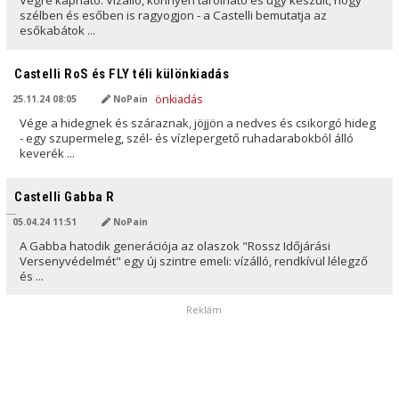
Végre kapható: Vízálló, könnyen tárolható és úgy készült, hogy
szélben és esőben is ragyogjon - a Castelli bemutatja az
esőkabátok ...
AI ÁLTAL FORDÍTVA
Castelli RoS és FLY téli különkiadás
25.11.24 08:05
NoPain
Vége a hidegnek és száraznak, jöjjön a nedves és csikorgó hideg
- egy szupermeleg, szél- és vízlepergető ruhadarabokból álló
keverék ...
AI ÁLTAL FORDÍTVA
Castelli Gabba R
05.04.24 11:51
NoPain
A Gabba hatodik generációja az olaszok "Rossz Időjárási
Versenyvédelmét" egy új szintre emeli: vízálló, rendkívül lélegző
és ...
Reklám