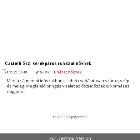
AI ÁLTAL FORDÍTVA
Castelli őszi kerékpáros ruházat nőknek
24.11.23 08:48
NoMan
Mert az átmeneti időszakban is lehet csodálatosan száraz, szép
és meleg: Megfelelő bringás viselet az őszi időszak cukormázas
napjaira ...
Talált: 6 Bejegyzések
Zur Desktop-Version