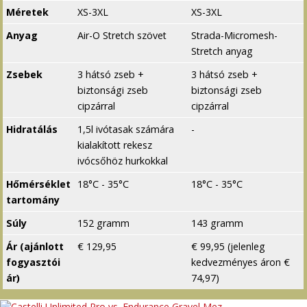
Méretek
XS-3XL
XS-3XL
Anyag
Air-O Stretch szövet
Strada-Micromesh-
Stretch anyag
Zsebek
3 hátsó zseb +
3 hátsó zseb +
biztonsági zseb
biztonsági zseb
cipzárral
cipzárral
Hidratálás
1,5l ivótasak számára
-
kialakított rekesz
ivócsőhöz hurkokkal
Hőmérséklet
18°C - 35°C
18°C - 35°C
tartomány
Súly
152 gramm
143 gramm
Ár (ajánlott
€ 129,95
€ 99,95 (jelenleg
fogyasztói
kedvezményes áron €
ár)
74,97)