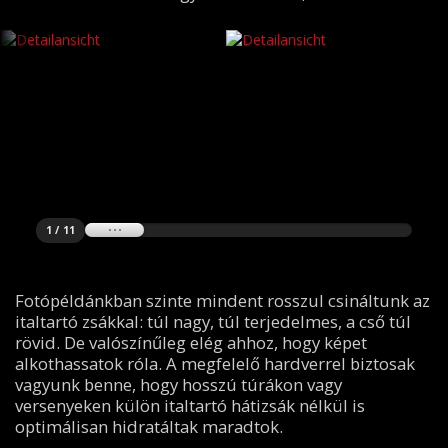
1 / 11
Fotópéldánkban szinte mindent rosszul csináltunk az
italtartó zsákkal: túl nagy, túl terjedelmes, a cső túl
rövid. De valószínűleg elég ahhoz, hogy képet
alkothassatok róla. A megfelelő hardverrel biztosak
vagyunk benne, hogy hosszú túrákon vagy
versenyeken külön italtartó hátizsák nélkül is
optimálisan hidratáltak maradtok.