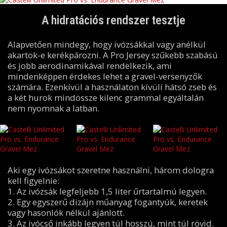
A hidratációs rendszer tesztje
Alapvetően mindegy, hogy ivózsákkal vagy anélkül
akartok-e kerékpározni. A Pro Jersey szűkebb szabású
és jobb aerodinamikával rendelkezik, ami
mindenképpen érdekes lehet a gravel-versenyzők
számára. Ezenkívül a használaton kívüli hátsó zseb és
a két hurok mindössze kilenc grammal egyáltalán
nem nyomnak a latban.
Aki egy ivózsákot szeretne használni, három dologra
kell figyelnie:
1. Az ivózsák legfeljebb 1,5 liter űrtartalmú legyen.
2. Egy egyszerű dizájn műanyag fogantyúk, keretek
vagy hasonlók nélkül ajánlott.
3. Az ivócső inkább legyen túl hosszú, mint túl rövid.