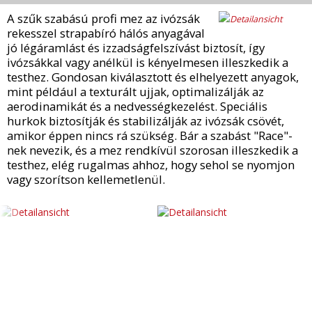
A szűk szabású profi mez az ivózsák
rekesszel strapabíró hálós anyagával
jó légáramlást és izzadságfelszívást biztosít, így
ivózsákkal vagy anélkül is kényelmesen illeszkedik a
testhez. Gondosan kiválasztott és elhelyezett anyagok,
mint például a texturált ujjak, optimalizálják az
aerodinamikát és a nedvességkezelést. Speciális
hurkok biztosítják és stabilizálják az ivózsák csövét,
amikor éppen nincs rá szükség. Bár a szabást "Race"-
nek nevezik, és a mez rendkívül szorosan illeszkedik a
testhez, elég rugalmas ahhoz, hogy sehol se nyomjon
vagy szorítson kellemetlenül.