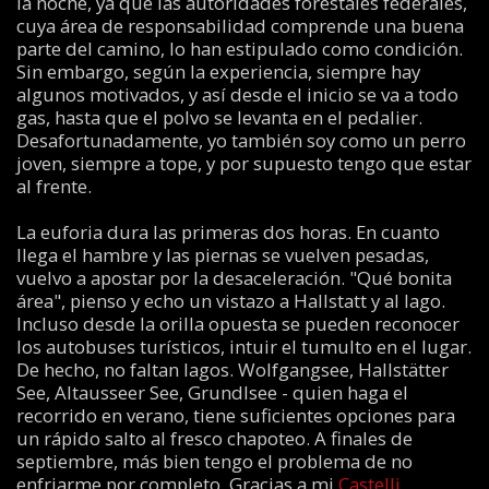
la noche, ya que las autoridades forestales federales,
cuya área de responsabilidad comprende una buena
parte del camino, lo han estipulado como condición.
Sin embargo, según la experiencia, siempre hay
algunos motivados, y así desde el inicio se va a todo
gas, hasta que el polvo se levanta en el pedalier.
Desafortunadamente, yo también soy como un perro
joven, siempre a tope, y por supuesto tengo que estar
al frente.
La euforia dura las primeras dos horas. En cuanto
llega el hambre y las piernas se vuelven pesadas,
vuelvo a apostar por la desaceleración. "Qué bonita
área", pienso y echo un vistazo a Hallstatt y al lago.
Incluso desde la orilla opuesta se pueden reconocer
los autobuses turísticos, intuir el tumulto en el lugar.
De hecho, no faltan lagos. Wolfgangsee, Hallstätter
See, Altausseer See, Grundlsee - quien haga el
recorrido en verano, tiene suficientes opciones para
un rápido salto al fresco chapoteo. A finales de
septiembre, más bien tengo el problema de no
enfriarme por completo. Gracias a mi
Castelli