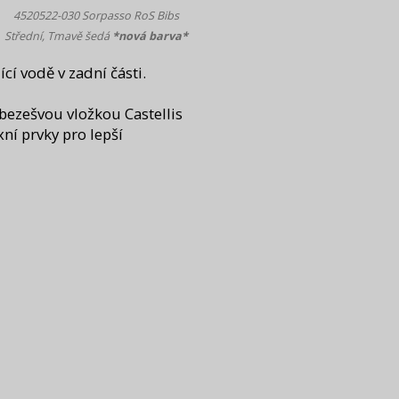
4520522-030 Sorpasso RoS Bibs
Střední, Tmavě šedá
*nová barva*
ící vodě v zadní části.
 bezešvou vložkou Castellis
xní prvky pro lepší