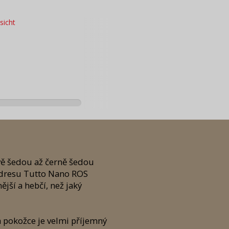
vě šedou až černě šedou
 dresu Tutto Nano ROS
jší a hebčí, než jaký
a pokožce je velmi příjemný