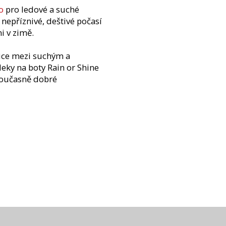
o
pro ledové a suché
nepříznivé, deštivé počasí
i v zimě.
nice mezi suchým a
leky na boty Rain or Shine
 současně dobré