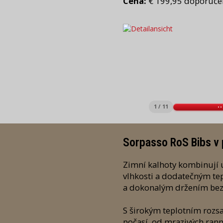
Cena:
€ 199,95 doporuče
1 / 11
Sorpasso RoS Bibs v 
Zimní kalhoty kombinují u
vlhkosti a dodatečným tep
a dokonalým držením bez t
S širokým teplotním rozsa
počasí, od mrazivých ran