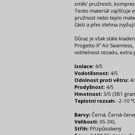
směs‘ pružnosti, komprese
Tento materiál zajišťuje
pružnost nebo teplo mater
části a přes stehna zvyšují
Důraz je však stále klade
Progetto X² Air Seamless, 
viditelnost zezadu, extra
Izolace:
4/5
Vodotěsnost:
4/5
Odolnost proti větru:
4/
Prodyšnost:
4/5
Hmotnost:
3/5 (381 gra
Teplotní rozsah:
-2-10 °
Barvy:
Černá, Černá-červe
Velikosti:
XS-3XL
Střih:
Přizpůsobený