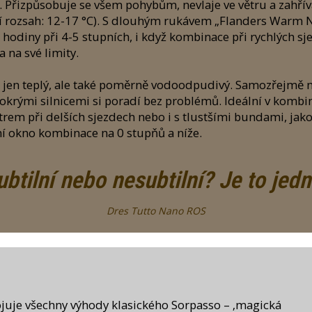
. Přizpůsobuje se všem pohybům, nevlaje ve větru a zahřívá
tní rozsah: 12-17 °C). S dlouhým rukávem „Flanders War
hodiny při 4-5 stupních, i když kombinace při rychlých sje
 na své limity.
 jen teplý, ale také poměrně vodoodpudivý. Samozřejmě n
rými silnicemi si poradí bez problémů. Ideální v kombina
trem při delších sjezdech nebo i s tlustšími bundami, jak
ní okno kombinace na 0 stupňů a níže.
btilní nebo nesubtilní? Je to jed
Dres Tutto Nano ROS
ojuje všechny výhody klasického Sorpasso – ‚magická