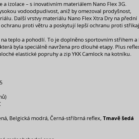
 a izolace – s inovativním materiálem Nano Flex 3G.
 vysokou vodoodpudivost, aniž by omezoval prodyšnost,
iálu. Další vrstvy materiálu Nano Flex Xtra Dry na přední
 ochranu proti větru a poskytují lepší ochranu proti stříkaj
n na teplo a pohodlí. To je doplněno sportovním střihem a
která byla speciálně navržena pro dlouhé etapy. Plus refle
 ploché elastické popruhy a zip YKK Camlock na kotníku.
5
mů)
C
ná, Belgická modrá, Černá-stříbrná reflex,
Tmavě šedá