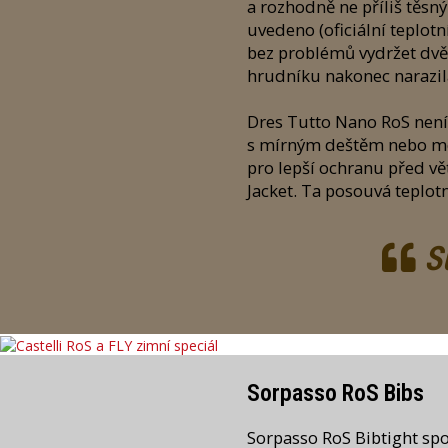
a rozhodně ne příliš těsný
uvedeno (oficiální teplo
bez problémů vydržet dvě 
hrudníku nakonec narazila
Dres Tutto Nano RoS není
s mírným deštěm nebo mok
pro lepší ochranu před vě
Jacket. Ta posouvá teplot
Su
Sorpasso RoS Bibs
Sorpasso RoS Bibtight sp