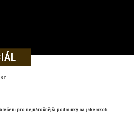
CIÁL
den
lečení pro nejnáročnější podmínky na jakémkoli