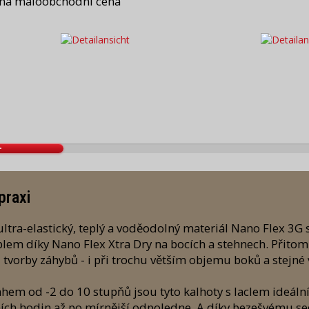
ná maloobchodní cena
praxi
ltra-elastický, teplý a voděodolný materiál Nano Flex 3G
lem díky Nano Flex Xtra Dry na bocích a stehnech. Přito
vorby záhybů - i při trochu větším objemu boků a stejné v
hem od -2 do 10 stupňů jsou tyto kalhoty s laclem ideáln
ních hodin až po mírnější odpoledne. A díky bezešvému s