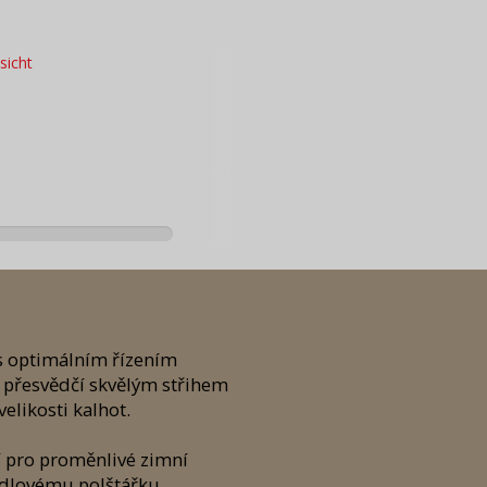
 s optimálním řízením
m přesvědčí skvělým střihem
elikosti kalhot.
í pro proměnlivé zimní
edlovému polštářku