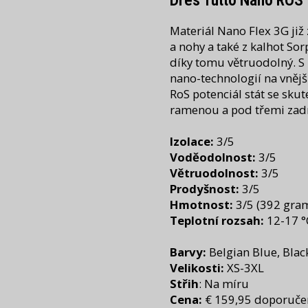
Dres Tutto Nano ROS
Materiál Nano Flex 3G již
a nohy a také z kalhot Sor
díky tomu větruodolný. S
nano-technologií na vnějš
RoS potenciál stát se sku
ramenou a pod třemi zadn
Izolace:
3/5
Voděodolnost:
3/5
Větruodolnost:
3/5
Prodyšnost:
3/5
Hmotnost:
3/5 (392 gra
Teplotní rozsah:
12-17 °
Barvy:
Belgian Blue, Blac
Velikosti:
XS-3XL
Střih
: Na míru
Cena:
€ 159,95 doporuče